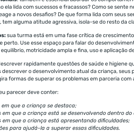
 ela lida com sucessos e fracassos? Como se sente 
eage a novos desafios? De que forma lida com seus s
 tem alguma atitude agressiva, isola-se do resto da cla
os:
sua turma está em uma fase crítica de crescimento,
perto. Use esse espaço para falar do desenvolvimen
 equilíbrio, motricidade ampla e fina, uso e aplicação d
descrever rapidamente questões de saúde e higiene 
 descrever o desenvolvimento atual da criança, seus p
gira formas de superar os problemas em parceria com a
seu parecer deve conter:
s em que a criança se destaca;
s em que a criança está se desenvolvendo dentro do
s em que a criança está apresentando dificuldades;
ções para ajudá-la a superar essas dificuldades.