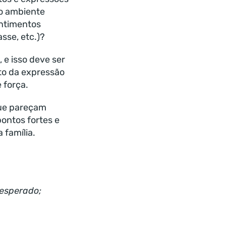
no ambiente
entimentos
sse, etc.)?
 e isso deve ser
to da expressão
e força.
que pareçam
ontos fortes e
 família.
 esperado;