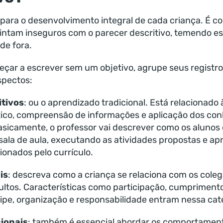
 para o desenvolvimento integral de cada criança. É 
sintam inseguros com o parecer descritivo, temendo e
de fora.
eçar a escrever sem um objetivo, agrupe seus registro
spectos:
tivos
: ou o aprendizado tradicional. Está relacionado
ico, compreensão de informações e aplicação dos c
asicamente, o professor vai descrever como os alunos 
sala de aula, executando as atividades propostas e a
onados pelo currículo.
is
: descreva como a criança se relaciona com os cole
ultos. Características como participação, cumprimento
ipe, organização e responsabilidade entram nessa cat
ionais
: também é essencial abordar os comportamen