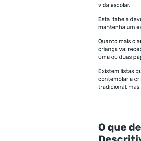
vida escolar.
Esta tabela de
mantenha um est
Quanto mais cla
criança vai rec
uma ou duas pá
Existem listas 
contemplar a cr
tradicional, ma
O que de
Descriti