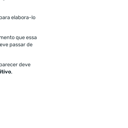
para elabora-lo
amento que essa
deve passar de
 parecer deve
tivo
,