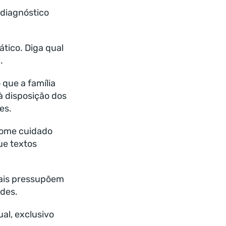
 diagnóstico
tico. Diga qual
.
 que a família
à disposição dos
es.
 tome cuidado
ue textos
uais pressupõem
ades.
ual, exclusivo