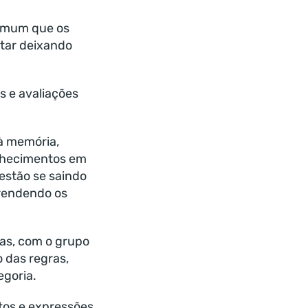
comum que os
star deixando
s e avaliações
 à memória,
onhecimentos em
estão se saindo
prendendo os
gas, com o grupo
 das regras,
egoria.
tos e expressões