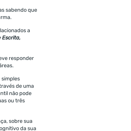
ulas sabendo que
urma.
elacionados a
 Escrita,
deve responder
áreas.
 simples
através de uma
ntil não pode
as ou três
nça, sobre sua
cognitivo da sua