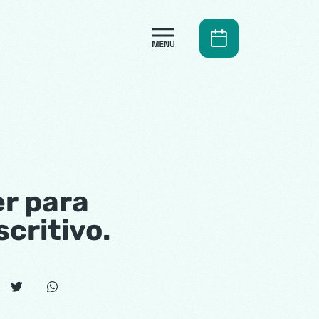
er para
critivo.