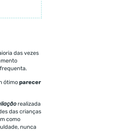
ioria das vezes
cumento
 frequenta.
um ótimo
parecer
liação
realizada
des das crianças
tem como
culdade, nunca