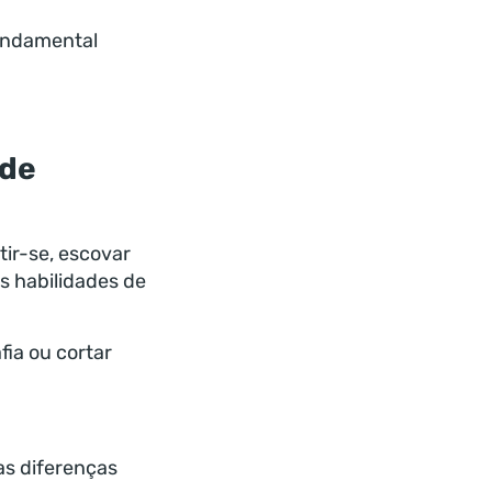
undamental
ode
tir-se, escovar
s habilidades de
fia ou cortar
as diferenças