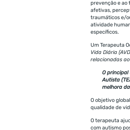
prevenção e ao t
afetivas, percep
traumáticos e/ou
atividade human
específicos.
Um Terapeuta Ocu
Vida Diária (AVD
relacionadas ao
O principal
Autista (TE
melhora da
O objetivo globa
qualidade de vid
O terapeuta ajud
com autismo pos