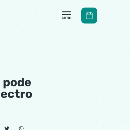
l pode
pectro