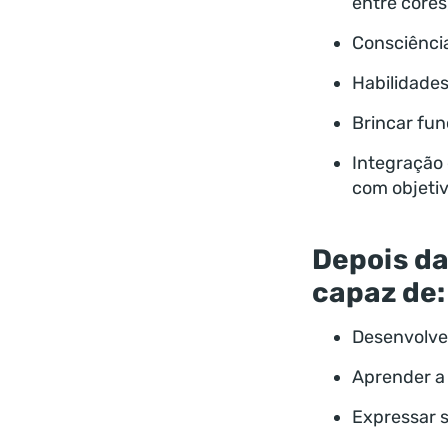
entre cores
Consciência
Habilidades 
Brincar fun
Integração 
com objetiv
Depois da
capaz de:
Desenvolve
Aprender a 
Expressar 