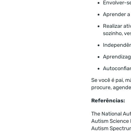
Envolver-s
Aprender a 
Realizar at
sozinho, ves
Independên
Aprendiza
Autoconfia
Se você é pai, 
procure, agende
R
eferências:
The National Aut
Autism Science
Autism Spectrum