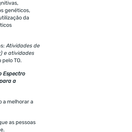
nitivas,
os genéticos,
tilização da
ticos
s:
Atividades de
) e atividades
o pelo TO.
o Espectro
 para a
o a melhorar a
 que as pessoas
e.