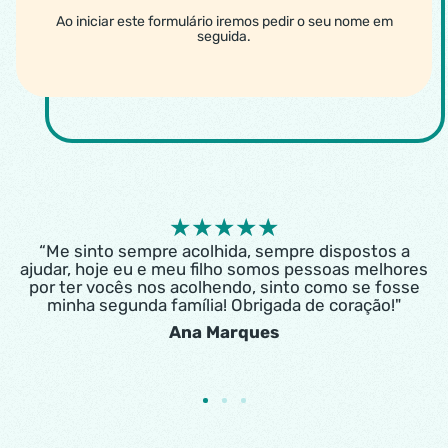
Ao iniciar este formulário iremos pedir o seu nome em
seguida.
★
★
★
★
★
“Me sinto sempre acolhida, sempre dispostos a
ajudar, hoje eu e meu filho somos pessoas melhores
por ter vocês nos acolhendo, sinto como se fosse
minha segunda família! Obrigada de coração!"
Ana Marques
1
2
3