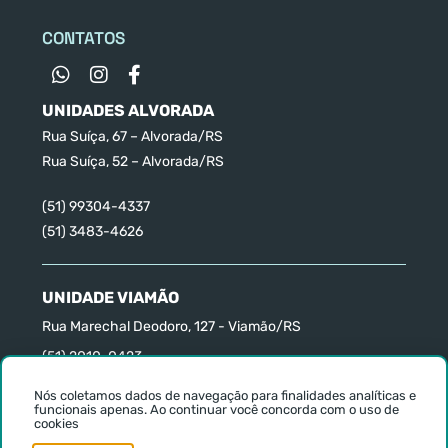
CONTATOS
UNIDADES ALVORADA
Rua Suíça, 67 – Alvorada/RS
Rua Suíça, 52 – Alvorada/RS
(51) 99304-4337
(51) 3483-4626
UNIDADE VIAMÃO
Rua Marechal Deodoro, 127 - Viamão/RS
(51) 2010-0423
Nós coletamos dados de navegação para finalidades analíticas e
funcionais apenas. Ao continuar você concorda com o uso de
© 2026 PsicoEnvolver. Todos os direitos reservados.
cookies
Imagens e vetores por
storyset.com
e
freepik.com